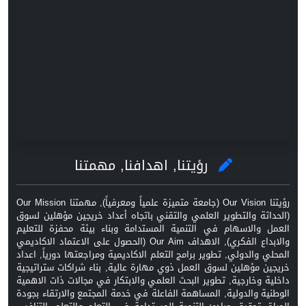
رؤيتنا, اهدافنا, مهمتنا
رؤيتنا Our Vision (جامعة متميزة علمياً ومعرفياً), مهمتنا Our Mission
(الحداثة والتطوير العلمي والتقني باتجاه أعداد خريجين مؤهلين لسوق
العمل والاسهام في التنمية المستدامة وبناء بيئة محفزة للتعليم
والابداع الفكري), الاهداف Our Aim (الحصول على الاعتماد الاكاديمي
المحلي والدولي, تطوير برامج التعلم الاكاديمية ومراجعتها دورياً, اعداد
خريجين مؤهلين لسوق العمل ذوي مهارة عالية, بناء شراكات ستراتيجية
داخلية وخارجية, تطوير البحث العلمي والابتكار في مجالات ذات الاهمية
الوطنية والدولية, المساهمة الفاعلة في خدمة المجتمع والارتقاء بجودة