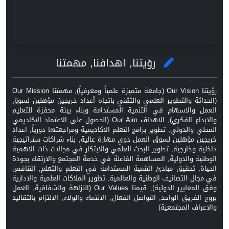
رؤيتنا, اهدافنا, مهمتنا
رؤيتنا Our Vision (جامعة متميزة علمياً ومعرفياً), مهمتنا Our Mission
(الحداثة والتطوير العلمي والتقني باتجاه أعداد خريجين مؤهلين لسوق
العمل والاسهام في التنمية المستدامة وبناء بيئة محفزة للتعليم
والابداع الفكري), الاهداف Our Aim (الحصول على الاعتماد الاكاديمي
المحلي والدولي, تطوير برامج التعلم الاكاديمية ومراجعتها دورياً, اعداد
خريجين مؤهلين لسوق العمل ذوي مهارة عالية, بناء شراكات ستراتيجية
داخلية وخارجية, تطوير البحث العلمي والابتكار في مجالات ذات الاهمية
الوطنية والدولية, المساهمة الفاعلة في خدمة المجتمع والارتقاء بجودة
الحياة, تحقيق مبادئ التنمية المستدامة في التعلم والتعلم, التنافس
في مجال التصانيف الوطنية والعالمية, تطوير الملاكات العلمية والادارية
وفق المعايير الدولية), قيمنا Our Values (النزاهة والشفافية, العمل
بروح الفريق الواحد, التواصل الفعال, الانتماء والولاء, الالتزام بالتقاليد
والاعراف المجتمعية)