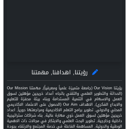
رؤيتنا, اهدافنا, مهمتنا
رؤيتنا Our Vision (جامعة متميزة علمياً ومعرفياً), مهمتنا Our Mission
(الحداثة والتطوير العلمي والتقني باتجاه أعداد خريجين مؤهلين لسوق
العمل والاسهام في التنمية المستدامة وبناء بيئة محفزة للتعليم
والابداع الفكري), الاهداف Our Aim (الحصول على الاعتماد الاكاديمي
المحلي والدولي, تطوير برامج التعلم الاكاديمية ومراجعتها دورياً, اعداد
خريجين مؤهلين لسوق العمل ذوي مهارة عالية, بناء شراكات ستراتيجية
داخلية وخارجية, تطوير البحث العلمي والابتكار في مجالات ذات الاهمية
الوطنية والدولية, المساهمة الفاعلة في خدمة المجتمع والارتقاء بجودة