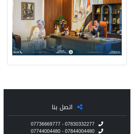
اتصل بنا
07736669777 - 07830332277
07744004480 - 07844004480