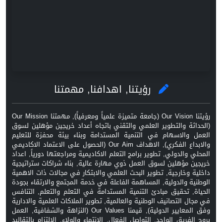
رؤيتنا, اهدافنا, مهمتنا
رؤيتنا Our Vision (جامعة متميزة علمياً ومعرفياً), مهمتنا Our Mission
(الحداثة والتطوير العلمي والتقني باتجاه أعداد خريجين مؤهلين لسوق
العمل والاسهام في التنمية المستدامة وبناء بيئة محفزة للتعليم
والابداع الفكري), الاهداف Our Aim (الحصول على الاعتماد الاكاديمي
المحلي والدولي, تطوير برامج التعلم الاكاديمية ومراجعتها دورياً, اعداد
خريجين مؤهلين لسوق العمل ذوي مهارة عالية, بناء شراكات ستراتيجية
داخلية وخارجية, تطوير البحث العلمي والابتكار في مجالات ذات الاهمية
الوطنية والدولية, المساهمة الفاعلة في خدمة المجتمع والارتقاء بجودة
الحياة, تحقيق مبادئ التنمية المستدامة في التعلم والتعلم, التنافس
في مجال التصانيف الوطنية والعالمية, تطوير الملاكات العلمية والادارية
وفق المعايير الدولية), قيمنا Our Values (النزاهة والشفافية, العمل
بروح الفريق الواحد, التواصل الفعال, الانتماء والولاء, الالتزام بالتقاليد