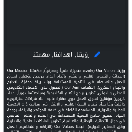
رؤيتنا, اهدافنا, مهمتنا
رؤيتنا Our Vision (جامعة متميزة علمياً ومعرفياً), مهمتنا Our Mission
(الحداثة والتطوير العلمي والتقني باتجاه أعداد خريجين مؤهلين لسوق
العمل والاسهام في التنمية المستدامة وبناء بيئة محفزة للتعليم
والابداع الفكري), الاهداف Our Aim (الحصول على الاعتماد الاكاديمي
المحلي والدولي, تطوير برامج التعلم الاكاديمية ومراجعتها دورياً, اعداد
خريجين مؤهلين لسوق العمل ذوي مهارة عالية, بناء شراكات ستراتيجية
داخلية وخارجية, تطوير البحث العلمي والابتكار في مجالات ذات الاهمية
الوطنية والدولية, المساهمة الفاعلة في خدمة المجتمع والارتقاء بجودة
الحياة, تحقيق مبادئ التنمية المستدامة في التعلم والتعلم, التنافس
في مجال التصانيف الوطنية والعالمية, تطوير الملاكات العلمية والادارية
وفق المعايير الدولية), قيمنا Our Values (النزاهة والشفافية, العمل