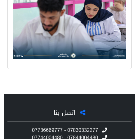
اتصل بنا
07736669777 - 07830332277
07744004480 - 07844004480