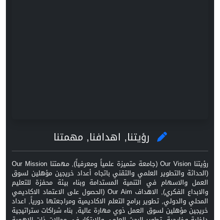
رؤيتنا, اهدافنا, مهمتنا
رؤيتنا Our Vision (جامعة متميزة علمياً ومعرفياً), مهمتنا Our Mission
(الحداثة والتطوير العلمي والتقني باتجاه أعداد خريجين مؤهلين لسوق
العمل والاسهام في التنمية المستدامة وبناء بيئة محفزة للتعليم
والابداع الفكري), الاهداف Our Aim (الحصول على الاعتماد الاكاديمي
المحلي والدولي, تطوير برامج التعلم الاكاديمية ومراجعتها دورياً, اعداد
خريجين مؤهلين لسوق العمل ذوي مهارة عالية, بناء شراكات ستراتيجية
داخلية وخارجية, تطوير البحث العلمي والابتكار في مجالات ذات الاهمية