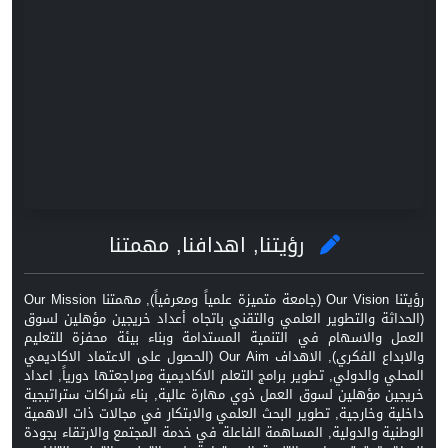
رؤيتنا, اهدافنا, مهمتنا
رؤيتنا Our Vision (جامعة متميزة علمياً ومعرفياً), مهمتنا Our Mission
(الحداثة والتطوير العلمي والتقني باتجاه أعداد خريجين مؤهلين لسوق
العمل والاسهام في التنمية المستدامة وبناء بيئة محفزة للتعليم
والابداع الفكري), الاهداف Our Aim (الحصول على الاعتماد الاكاديمي
المحلي والدولي, تطوير برامج التعلم الاكاديمية ومراجعتها دورياً, اعداد
خريجين مؤهلين لسوق العمل ذوي مهارة عالية, بناء شراكات ستراتيجية
داخلية وخارجية, تطوير البحث العلمي والابتكار في مجالات ذات الاهمية
الوطنية والدولية, المساهمة الفاعلة في خدمة المجتمع والارتقاء بجودة