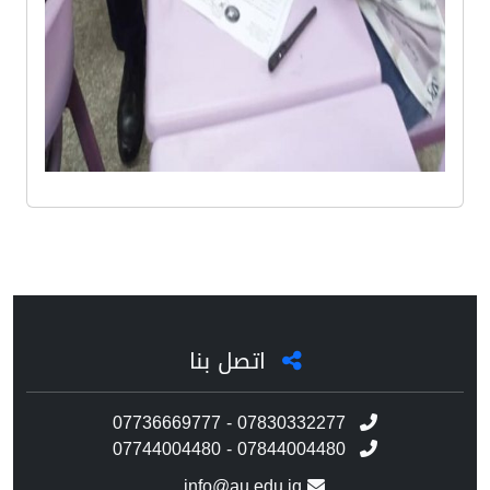
اتصل بنا
07736669777 - 07830332277
07744004480 - 07844004480
info@au.edu.iq