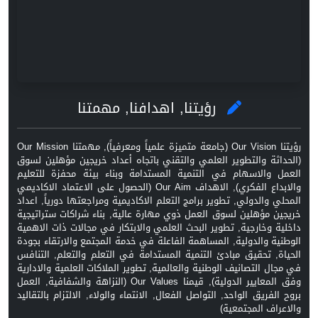
رؤيتنا, اهدافنا, مهمتنا
رؤيتنا Our Vision (جامعة متميزة علمياً ومعرفياً), مهمتنا Our Mission
(الحداثة والتطوير العلمي والتقني باتجاه أعداد خريجين مؤهلين لسوق
العمل والاسهام في التنمية المستدامة وبناء بيئة محفزة للتعليم
والابداع الفكري), الاهداف Our Aim (الحصول على الاعتماد الاكاديمي
المحلي والدولي, تطوير برامج التعلم الاكاديمية ومراجعتها دورياً, اعداد
خريجين مؤهلين لسوق العمل ذوي مهارة عالية, بناء شراكات ستراتيجية
داخلية وخارجية, تطوير البحث العلمي والابتكار في مجالات ذات الاهمية
الوطنية والدولية, المساهمة الفاعلة في خدمة المجتمع والارتقاء بجودة
الحياة, تحقيق مبادئ التنمية المستدامة في التعلم والتعلم, التنافس
في مجال التصانيف الوطنية والعالمية, تطوير الملاكات العلمية والادارية
وفق المعايير الدولية), قيمنا Our Values (النزاهة والشفافية, العمل
بروح الفريق الواحد, التواصل الفعال, الانتماء والولاء, الالتزام بالتقاليد
والاعراف المجتمعية)