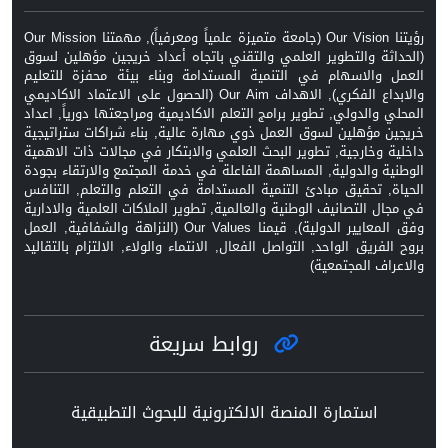
رؤيتنا Our Vision (جامعة متميزة علمياً ومعرفياً), مهمتنا Our Mission
(الحداثة والتطوير العلمي والتقني باتجاه أعداد خريجين مؤهلين لسوق
العمل والاسهام في التنمية المستدامة وبناء بيئة محفزة للتعليم
والابداع الفكري), الاهداف Our Aim (الحصول على الاعتماد الاكاديمي
المحلي والدولي, تطوير برامج التعلم الاكاديمية ومراجعتها دورياً, اعداد
خريجين مؤهلين لسوق العمل ذوي مهارة عالية, بناء شراكات ستراتيجية
داخلية وخارجية, تطوير البحث العلمي والابتكار في مجالات ذات الاهمية
الوطنية والدولية, المساهمة الفاعلة في خدمة المجتمع والارتقاء بجودة
الحياة, تحقيق مبادئ التنمية المستدامة في التعلم والتعلم, التنافس
في مجال التصانيف الوطنية والعالمية, تطوير الملاكات العلمية والادارية
وفق المعايير الدولية), قيمنا Our Values (النزاهة والشفافية, العمل
بروح الفريق الواحد, التواصل الفعال, الانتماء والولاء, الالتزام بالتقاليد
والاعراف المجتمعية)
روابط سريعة
استمارة المنصة الالكترونية للبحوث التطبيقية