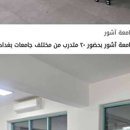
امعة آشور
ختلف جامعات بغداد وخريجين منها