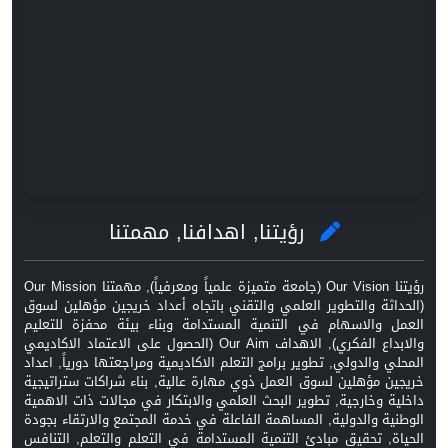
رؤيتنا, اهدافنا, مهمتنا
رؤيتنا Our Vision (جامعة متميزة علمياً ومعرفياً), مهمتنا Our Mission
(الحداثة والتطوير العلمي والتقني باتجاه أعداد خريجين مؤهلين لسوق
العمل والاسهام في التنمية المستدامة وبناء بيئة محفزة للتعليم
والابداع الفكري), الاهداف Our Aim (الحصول على الاعتماد الاكاديمي
المحلي والدولي, تطوير برامج التعلم الاكاديمية ومراجعتها دورياً, اعداد
خريجين مؤهلين لسوق العمل ذوي مهارة عالية, بناء شراكات ستراتيجية
داخلية وخارجية, تطوير البحث العلمي والابتكار في مجالات ذات الاهمية
الوطنية والدولية, المساهمة الفاعلة في خدمة المجتمع والارتقاء بجودة
الحياة, تحقيق مبادئ التنمية المستدامة في التعلم والتعلم, التنافس