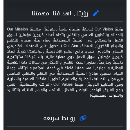
رؤيتنا, اهدافنا, مهمتنا
رؤيتنا Our Vision (جامعة متميزة علمياً ومعرفياً), مهمتنا Our Mission
(الحداثة والتطوير العلمي والتقني باتجاه أعداد خريجين مؤهلين لسوق
العمل والاسهام في التنمية المستدامة وبناء بيئة محفزة للتعليم
والابداع الفكري), الاهداف Our Aim (الحصول على الاعتماد الاكاديمي
المحلي والدولي, تطوير برامج التعلم الاكاديمية ومراجعتها دورياً, اعداد
خريجين مؤهلين لسوق العمل ذوي مهارة عالية, بناء شراكات ستراتيجية
داخلية وخارجية, تطوير البحث العلمي والابتكار في مجالات ذات الاهمية
الوطنية والدولية, المساهمة الفاعلة في خدمة المجتمع والارتقاء بجودة
الحياة, تحقيق مبادئ التنمية المستدامة في التعلم والتعلم, التنافس
في مجال التصانيف الوطنية والعالمية, تطوير الملاكات العلمية والادارية
وفق المعايير الدولية), قيمنا Our Values (النزاهة والشفافية, العمل
بروح الفريق الواحد, التواصل الفعال, الانتماء والولاء, الالتزام بالتقاليد
والاعراف المجتمعية)
روابط سريعة