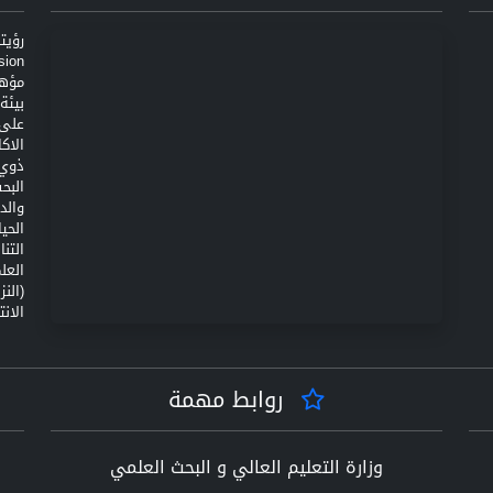
مؤهل
على 
الاك
ذوي 
البح
والد
الحي
التن
(الن
الانت
روابط مهمة
وزارة التعليم العالي و البحث العلمي