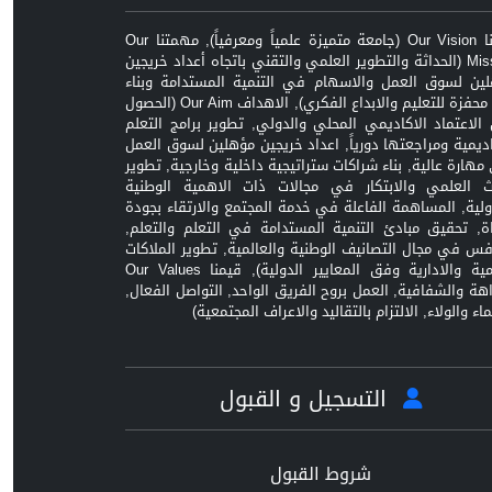
رؤيتنا Our Vision (جامعة متميزة علمياً ومعرفياً), مهمتنا Our
Mission (الحداثة والتطوير العلمي والتقني باتجاه أعداد خريجين
ين لسوق العمل والاسهام في التنمية المستدامة وبناء
بيئة محفزة للتعليم والابداع الفكري), الاهداف Our Aim (الحصول
الاعتماد الاكاديمي المحلي والدولي, تطوير برامج التعلم
اديمية ومراجعتها دورياً, اعداد خريجين مؤهلين لسوق العمل
مهارة عالية, بناء شراكات ستراتيجية داخلية وخارجية, تطوير
ث العلمي والابتكار في مجالات ذات الاهمية الوطنية
ولية, المساهمة الفاعلة في خدمة المجتمع والارتقاء بجودة
اة, تحقيق مبادئ التنمية المستدامة في التعلم والتعلم,
افس في مجال التصانيف الوطنية والعالمية, تطوير الملاكات
العلمية والادارية وفق المعايير الدولية), قيمنا Our Values
زاهة والشفافية, العمل بروح الفريق الواحد, التواصل الفعال,
ماء والولاء, الالتزام بالتقاليد والاعراف المجتمعية)
التسجيل و القبول
شروط القبول