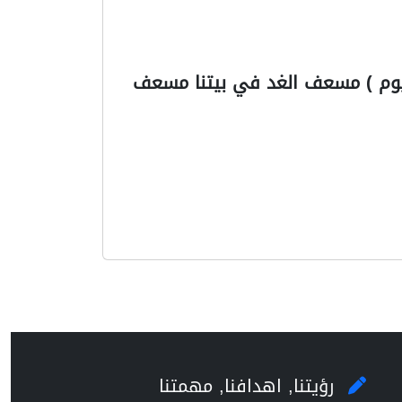
اليوم ) مسعف الغد في بيتنا مسعف
رؤيتنا, اهدافنا, مهمتنا