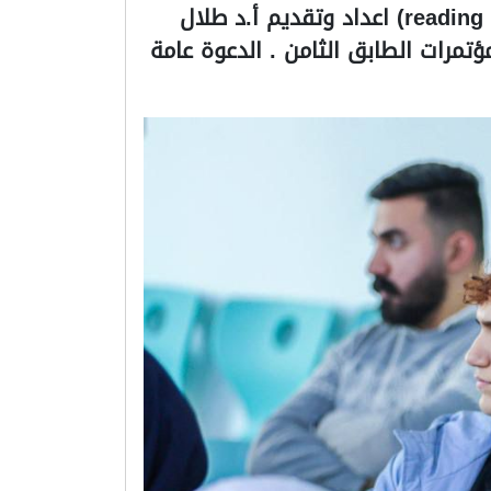
قاسم العبايجي البدنية تقام ورشة علمية بعنوان ( reading in bio data and statistical analysis) اعداد وتقديم أ.د طلال
الطبية قاعة المؤتمرات الطابق الثامن . الدعوة عامة