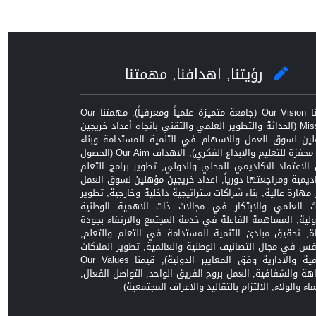
رؤيتنا, اهدافنا, مهمتنا
رؤيتنا Our Vision (جامعة متميزة علمياً ومعرفياً), مهمتنا Our
Mission (الحداثة والتطوير العلمي والتقني باتجاه أعداد خريجين
ين لسوق العمل والاسهام في التنمية المستدامة وبناء
بيئة محفزة للتعليم والابداع الفكري), الاهداف Our Aim (الحصول
الاعتماد الاكاديمي المحلي والدولي, تطوير برامج التعلم
اديمية ومراجعتها دورياً, اعداد خريجين مؤهلين لسوق العمل
مهارة عالية, بناء شراكات ستراتيجية داخلية وخارجية, تطوير
ث العلمي والابتكار في مجالات ذات الاهمية الوطنية
ولية, المساهمة الفاعلة في خدمة المجتمع والارتقاء بجودة
اة, تحقيق مبادئ التنمية المستدامة في التعلم والتعلم,
افس في مجال التصانيف الوطنية والعالمية, تطوير الملاكات
العلمية والادارية وفق المعايير الدولية), قيمنا Our Values
زاهة والشفافية, العمل بروح الفريق الواحد, التواصل الفعال,
ماء والولاء, الالتزام بالتقاليد والاعراف المجتمعية)