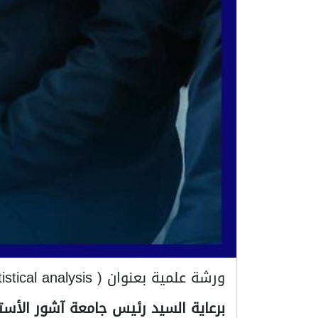
ورشة علمية بعنوان ( reading in bio data and statistical analysis)
برعاية السيد رئيس جامعة آشور الأست