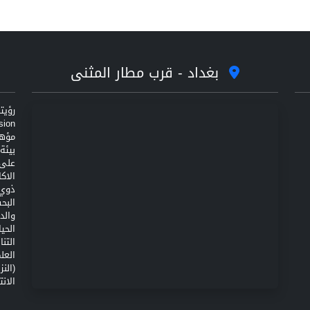
بغداد - قرب مطار المثنى
مؤهل
على 
الاك
ذوي 
البح
والد
الحي
التن
(الن
الانت