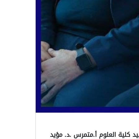
د كلية العلوم أ.متمرس .د. مؤيد