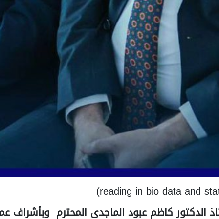
اذ الدكتور كاظم عبود الماجدي المحترم وبأشراف عمي