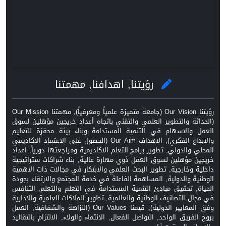
رؤيتنا, اهدافنا, مهمتنا
رؤيتنا Our Vision (جامعة متميزة علمياً ومعرفياً), مهمتنا Our Mission
(الحداثة والتطوير العلمي والتقني باتجاه أعداد خريجين مؤهلين لسوق
العمل والاسهام في التنمية المستدامة وبناء بيئة محفزة للتعليم
والابداع الفكري), الاهداف Our Aim (الحصول على الاعتماد الاكاديمي
المحلي والدولي, تطوير برامج التعلم الاكاديمية ومراجعتها دورياً, اعداد
خريجين مؤهلين لسوق العمل ذوي مهارة عالية, بناء شراكات ستراتيجية
داخلية وخارجية, تطوير البحث العلمي والابتكار في مجالات ذات الاهمية
الوطنية والدولية, المساهمة الفاعلة في خدمة المجتمع والارتقاء بجودة
الحياة, تحقيق مبادئ التنمية المستدامة في التعلم والتعلم, التنافس
في مجال التصانيف الوطنية والعالمية, تطوير الملاكات العلمية والادارية
وفق المعايير الدولية), قيمنا Our Values (النزاهة والشفافية, العمل
بروح الفريق الواحد, التواصل الفعال, الانتماء والولاء, الالتزام بالتقاليد