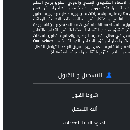
الاعتماد الاكاديمي المحلي والدولي, تطوير برامج التعلم
اديمية ومراجعتها دورياً, اعداد خريجين مؤهلين لسوق العمل
مهارة عالية, بناء شراكات ستراتيجية داخلية وخارجية, تطوير
ث العلمي والابتكار في مجالات ذات الاهمية الوطنية
ولية, المساهمة الفاعلة في خدمة المجتمع والارتقاء بجودة
اة, تحقيق مبادئ التنمية المستدامة في التعلم والتعلم,
افس في مجال التصانيف الوطنية والعالمية, تطوير الملاكات
العلمية والادارية وفق المعايير الدولية), قيمنا Our Values
زاهة والشفافية, العمل بروح الفريق الواحد, التواصل الفعال,
ماء والولاء, الالتزام بالتقاليد والاعراف المجتمعية)
التسجيل و القبول
شروط القبول
آلية التسجيل
الحدود الدنيا للمعدلات