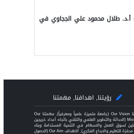
 أ.د. طلال محمود علي الججاوي في
رؤيتنا, اهدافنا, مهمتنا
رؤيتنا Our Vision (جامعة متميزة علمياً ومعرفياً), مهمتنا Our
Mission (الحداثة والتطوير العلمي والتقني باتجاه أعداد خريجين
ين لسوق العمل والاسهام في التنمية المستدامة وبناء
بيئة محفزة للتعليم والابداع الفكري), الاهداف Our Aim (الحصول