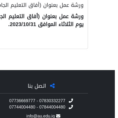
ورشة عمل بعنوان (أفاق التعليم الجا
ورشة عمل بعنوان (أفاق التعليم ال
يوم الثلاثاء الموافق 2023/10/31.
اتصل بنا
07736669777 - 07830332277
07744004480 - 07844004480
info@au.edu.iq