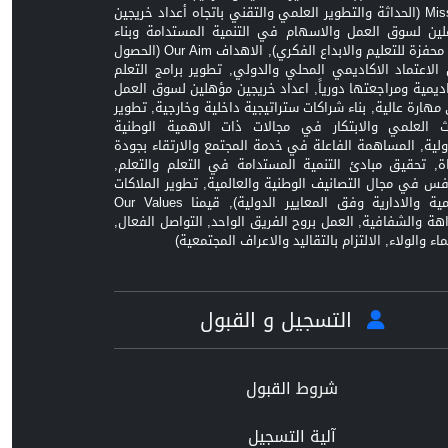
Mission (الحداثة والتطوير العلمي والتقني باتجاه أعداد خريجين
ين لسوق العمل والاسهام في التنمية المستدامة وبناء
بيئة محفزة للتعليم والابداع الفكري), الاهداف Our Aim (الحصول
الاعتماد الاكاديمي المحلي والدولي, تطوير برامج التعلم
اديمية ومراجعتها دورياً, اعداد خريجين مؤهلين لسوق العمل
مهارة عالية, بناء شراكات ستراتيجية داخلية وخارجية, تطوير
ث العلمي والابتكار في مجالات ذات الاهمية الوطنية
ولية, المساهمة الفاعلة في خدمة المجتمع والارتقاء بجودة
اة, تحقيق مبادئ التنمية المستدامة في التعلم والتعلم,
افس في مجال التصانيف الوطنية والعالمية, تطوير الملاكات
العلمية والادارية وفق المعايير الدولية), قيمنا Our Values
زاهة والشفافية, العمل بروح الفريق الواحد, التواصل الفعال,
ماء والولاء, الالتزام بالتقاليد والاعراف المجتمعية)
التسجيل و القبول
شروط القبول
آلية التسجيل