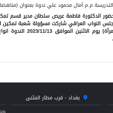
تدريسة م.م آمال محمود علي ندوة بعنوان (مناهضة 
حضور الدكتورة فاطمة عريص سلطان مدير قسم تمكين
جلس النواب العراقي شاركت مسؤولة شعبة تمكين ال
ندوة بعنوان (مناهضة العنف ضد
بغداد - قرب مطار المثنى