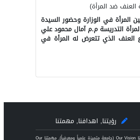
العنف ضد المرأة)
 المرأة في الوزارة وحضور السيدة
مرأة التدريسة م.م آمال محمود علي
 المرأة) يوم الاثنين الموافق 2023/11/13 الندوة انواع العنف الذي تتعرض له المرأة في
رؤيتنا, اهدافنا, مهمتنا
رؤيتنا Our Vision (جامعة متميزة علمياً ومعرفياً), مهمتنا Our