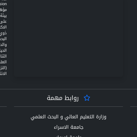
مؤهل
على 
الاك
ذوي 
البح
والد
الحي
التن
(الن
الانت
روابط مهمة
وزارة التعليم العالي و البحث العلمي
جامعة الاسراء