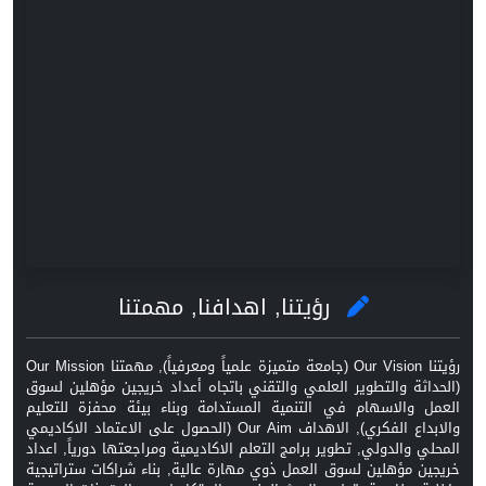
رؤيتنا, اهدافنا, مهمتنا
رؤيتنا Our Vision (جامعة متميزة علمياً ومعرفياً), مهمتنا Our Mission
(الحداثة والتطوير العلمي والتقني باتجاه أعداد خريجين مؤهلين لسوق
العمل والاسهام في التنمية المستدامة وبناء بيئة محفزة للتعليم
والابداع الفكري), الاهداف Our Aim (الحصول على الاعتماد الاكاديمي
المحلي والدولي, تطوير برامج التعلم الاكاديمية ومراجعتها دورياً, اعداد
خريجين مؤهلين لسوق العمل ذوي مهارة عالية, بناء شراكات ستراتيجية