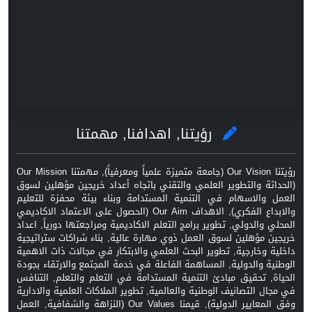
رؤيتنا, اهدافنا, مهمتنا
رؤيتنا Our Vision (جامعة متميزة علمياً ومعرفياً), مهمتنا Our Mission
(الحداثة والتطوير العلمي والتقني باتجاه أعداد خريجين مؤهلين لسوق
العمل والاسهام في التنمية المستدامة وبناء بيئة محفزة للتعليم
والابداع الفكري), الاهداف Our Aim (الحصول على الاعتماد الاكاديمي
المحلي والدولي, تطوير برامج التعلم الاكاديمية ومراجعتها دورياً, اعداد
خريجين مؤهلين لسوق العمل ذوي مهارة عالية, بناء شراكات ستراتيجية
داخلية وخارجية, تطوير البحث العلمي والابتكار في مجالات ذات الاهمية
الوطنية والدولية, المساهمة الفاعلة في خدمة المجتمع والارتقاء بجودة
الحياة, تحقيق مبادئ التنمية المستدامة في التعلم والتعلم, التنافس
في مجال التصانيف الوطنية والعالمية, تطوير الملاكات العلمية والادارية
وفق المعايير الدولية), قيمنا Our Values (النزاهة والشفافية, العمل