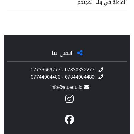
الفاعلة في بناء المجتمع.
اتصل بنا
07736669777 - 07830332277
07744004480 - 07844004480
info@au.edu.iq