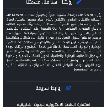
رؤيتنا, اهدافنا, مهمتنا
رؤيتنا Our Vision (جامعة متميزة علمياً ومعرفياً), مهمتنا Our Mission
(الحداثة والتطوير العلمي والتقني باتجاه أعداد خريجين مؤهلين لسوق
العمل والاسهام في التنمية المستدامة وبناء بيئة محفزة للتعليم
والابداع الفكري), الاهداف Our Aim (الحصول على الاعتماد الاكاديمي
المحلي والدولي, تطوير برامج التعلم الاكاديمية ومراجعتها دورياً, اعداد
خريجين مؤهلين لسوق العمل ذوي مهارة عالية, بناء شراكات ستراتيجية
داخلية وخارجية, تطوير البحث العلمي والابتكار في مجالات ذات الاهمية
الوطنية والدولية, المساهمة الفاعلة في خدمة المجتمع والارتقاء بجودة
الحياة, تحقيق مبادئ التنمية المستدامة في التعلم والتعلم, التنافس
في مجال التصانيف الوطنية والعالمية, تطوير الملاكات العلمية والادارية
وفق المعايير الدولية), قيمنا Our Values (النزاهة والشفافية, العمل
بروح الفريق الواحد, التواصل الفعال, الانتماء والولاء, الالتزام بالتقاليد
والاعراف المجتمعية)
روابط سريعة
استمارة المنصة الالكترونية للبحوث التطبيقية