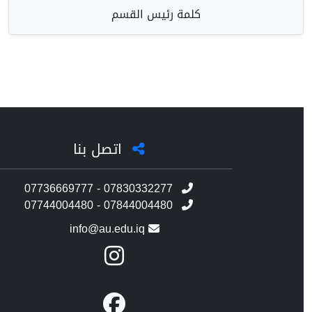
كلمة رئيس القسم
اتصل بنا
07736669777 - 07830332277
07744004480 - 07844004480
info@au.edu.iq