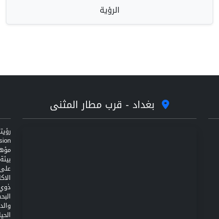
الرؤية
بغداد - قرب مطار المثنى
مؤهل
على 
الاك
ذوي 
البح
والد
الحي