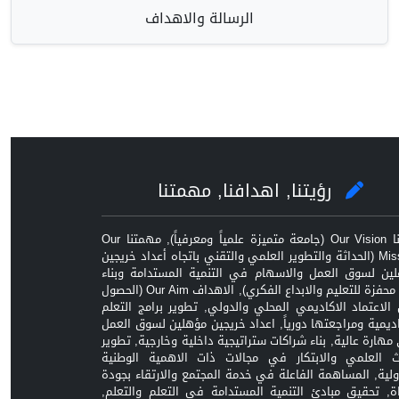
الرسالة والاهداف
رؤيتنا, اهدافنا, مهمتنا
رؤيتنا Our Vision (جامعة متميزة علمياً ومعرفياً), مهمتنا Our
Mission (الحداثة والتطوير العلمي والتقني باتجاه أعداد خريجين
ين لسوق العمل والاسهام في التنمية المستدامة وبناء
بيئة محفزة للتعليم والابداع الفكري), الاهداف Our Aim (الحصول
الاعتماد الاكاديمي المحلي والدولي, تطوير برامج التعلم
اديمية ومراجعتها دورياً, اعداد خريجين مؤهلين لسوق العمل
مهارة عالية, بناء شراكات ستراتيجية داخلية وخارجية, تطوير
ث العلمي والابتكار في مجالات ذات الاهمية الوطنية
ولية, المساهمة الفاعلة في خدمة المجتمع والارتقاء بجودة
اة, تحقيق مبادئ التنمية المستدامة في التعلم والتعلم,