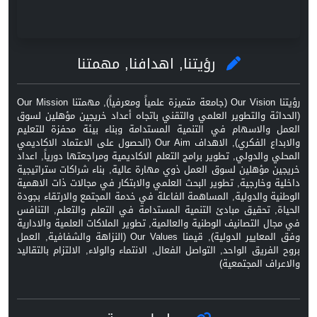
رؤيتنا, اهدافنا, مهمتنا
رؤيتنا Our Vision (جامعة متميزة علمياً ومعرفياً), مهمتنا Our Mission
(الحداثة والتطوير العلمي والتقني باتجاه أعداد خريجين مؤهلين لسوق
العمل والاسهام في التنمية المستدامة وبناء بيئة محفزة للتعليم
والابداع الفكري), الاهداف Our Aim (الحصول على الاعتماد الاكاديمي
المحلي والدولي, تطوير برامج التعلم الاكاديمية ومراجعتها دورياً, اعداد
خريجين مؤهلين لسوق العمل ذوي مهارة عالية, بناء شراكات ستراتيجية
داخلية وخارجية, تطوير البحث العلمي والابتكار في مجالات ذات الاهمية
الوطنية والدولية, المساهمة الفاعلة في خدمة المجتمع والارتقاء بجودة
الحياة, تحقيق مبادئ التنمية المستدامة في التعلم والتعلم, التنافس
في مجال التصانيف الوطنية والعالمية, تطوير الملاكات العلمية والادارية
وفق المعايير الدولية), قيمنا Our Values (النزاهة والشفافية, العمل
بروح الفريق الواحد, التواصل الفعال, الانتماء والولاء, الالتزام بالتقاليد
والاعراف المجتمعية)