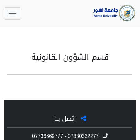
قسم الشؤون القانونية
اتصل بنا
07736669777 - 07830332277