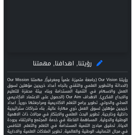
رؤيتنا, اهدافنا, مهمتنا
رؤيتنا Our Vision (جامعة متميزة علمياً ومعرفياً), مهمتنا Our Mission
(الحداثة والتطوير العلمي والتقني باتجاه أعداد خريجين مؤهلين لسوق
العمل والاسهام في التنمية المستدامة وبناء بيئة محفزة للتعليم
والابداع الفكري), الاهداف Our Aim (الحصول على الاعتماد الاكاديمي
المحلي والدولي, تطوير برامج التعلم الاكاديمية ومراجعتها دورياً, اعداد
خريجين مؤهلين لسوق العمل ذوي مهارة عالية, بناء شراكات ستراتيجية
داخلية وخارجية, تطوير البحث العلمي والابتكار في مجالات ذات الاهمية
الوطنية والدولية, المساهمة الفاعلة في خدمة المجتمع والارتقاء بجودة
الحياة, تحقيق مبادئ التنمية المستدامة في التعلم والتعلم, التنافس
في مجال التصانيف الوطنية والعالمية, تطوير الملاكات العلمية والادارية