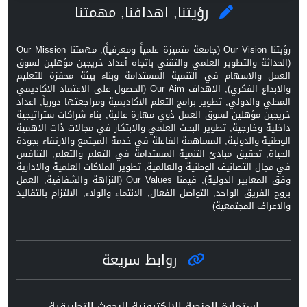
رؤيتنا, اهدافنا, مهمتنا
رؤيتنا Our Vision (جامعة متميزة علمياً ومعرفياً), مهمتنا Our Mission
(الحداثة والتطوير العلمي والتقني باتجاه أعداد خريجين مؤهلين لسوق
العمل والاسهام في التنمية المستدامة وبناء بيئة محفزة للتعليم
والابداع الفكري), الاهداف Our Aim (الحصول على الاعتماد الاكاديمي
المحلي والدولي, تطوير برامج التعلم الاكاديمية ومراجعتها دورياً, اعداد
خريجين مؤهلين لسوق العمل ذوي مهارة عالية, بناء شراكات ستراتيجية
داخلية وخارجية, تطوير البحث العلمي والابتكار في مجالات ذات الاهمية
الوطنية والدولية, المساهمة الفاعلة في خدمة المجتمع والارتقاء بجودة
الحياة, تحقيق مبادئ التنمية المستدامة في التعلم والتعلم, التنافس
في مجال التصانيف الوطنية والعالمية, تطوير الملاكات العلمية والادارية
وفق المعايير الدولية), قيمنا Our Values (النزاهة والشفافية, العمل
بروح الفريق الواحد, التواصل الفعال, الانتماء والولاء, الالتزام بالتقاليد
والاعراف المجتمعية)
روابط سريعة
استمارة المنصة الالكترونية للبحوث التطبيقية