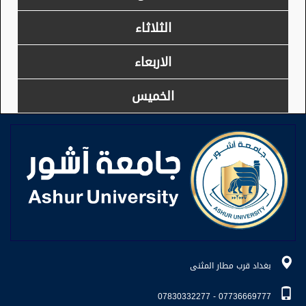
الثلاثاء
الاربعاء
الخميس
بغداد قرب مطار المثنى
07736669777 - 07830332277