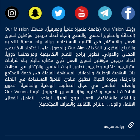
رؤيتنا Our Vision (جامعة متميزة علمياً ومعرفياً), مهمتنا Our Mission
(الحداثة والتطوير العلمي والتقني باتجاه أعداد خريجين مؤهلين لسوق
العمل والاسهام في التنمية المستدامة وبناء بيئة محفزة للتعليم
والابداع الفكري), الاهداف Our Aim (الحصول على الاعتماد الاكاديمي
المحلي والدولي, تطوير برامج التعلم الاكاديمية ومراجعتها دورياً,
اعداد خريجين مؤهلين لسوق العمل ذوي مهارة عالية, بناء شراكات
ستراتيجية داخلية وخارجية, تطوير البحث العلمي والابتكار في مجالات
ذات الاهمية الوطنية والدولية, المساهمة الفاعلة في خدمة المجتمع
والارتقاء بجودة الحياة, تحقيق مبادئ التنمية المستدامة في التعلم
والتعلم, التنافس في مجال التصانيف الوطنية والعالمية, تطوير
الملاكات العلمية والادارية وفق المعايير الدولية), قيمنا Our Values
(النزاهة والشفافية, العمل بروح الفريق الواحد, التواصل الفعال,
الانتماء والولاء, الالتزام بالتقاليد والاعراف المجتمعية)
روابط سريعة