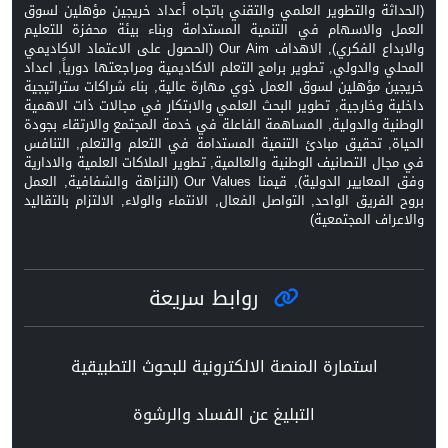
(الحداثة والتطوير العلمي والتقني باتجاه أعداد خريجين مؤهلين لسوق
العمل والاسهام في التنمية المستدامة وبناء بيئة محفزة للتعليم
والابداع الفكري), الاهداف Our Aim (الحصول على الاعتماد الاكاديمي
المحلي والدولي, تطوير برامج التعلم الاكاديمية ومراجعتها دورياً, اعداد
خريجين مؤهلين لسوق العمل ذوي مهارة عالية, بناء شراكات ستراتيجية
داخلية وخارجية, تطوير البحث العلمي والابتكار في مجالات ذات الاهمية
الوطنية والدولية, المساهمة الفاعلة في خدمة المجتمع والارتقاء بجودة
الحياة, تحقيق مبادئ التنمية المستدامة في التعلم والتعلم, التنافس
في مجال التصانيف الوطنية والعالمية, تطوير الملاكات العلمية والادارية
وفق المعايير الدولية), قيمنا Our Values (النزاهة والشفافية, العمل
بروح الفريق الواحد, التواصل الفعال, الانتماء والولاء, الالتزام بالتقاليد
والاعراف المجتمعية)
روابط سريعة
استمارة المنصة الالكترونية للبحوث التطبيقية
التبليغ عن الفساد والرشوة