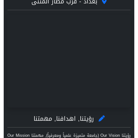
بغداد - قرب مطار المثنى
رؤيتنا, اهدافنا, مهمتنا
رؤيتنا Our Vision (جامعة متميزة علمياً ومعرفياً), مهمتنا Our Mission