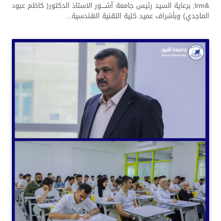
&lrm; برعاية السيد رئيس جامعة آشــــور الاستاذ الدكتور( كاظم عبود
الماجدي) وبأشراف عميد كلية التقنية الهندسية...