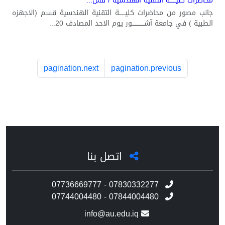
محاضرات كليــــــة التقنية الهندسية / قس...
جانب مصور من محاضرات كليــــــة التقنية الهندسية قسم (الاجهزه
الطبية ) في جامعة آشــــــــــــور يوم الاحد المصادف 20...
pagination.next
pagination.previous
اتصل بنا
07736669777 - 07830332277
07744004480 - 07844004480
info@au.edu.iq