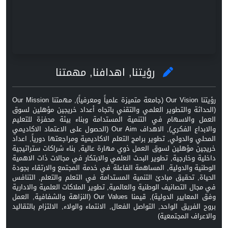
رؤيتنا, اهدافنا, مهمتنا
رؤيتنا Our Vision (جامعة متميزة علمياً ومعرفياً), مهمتنا Our Mission
(الحداثة والتطوير العلمي والتقني باتجاه أعداد خريجين مؤهلين لسوق
العمل والاسهام في التنمية المستدامة وبناء بيئة محفزة للتعليم
والابداع الفكري), الاهداف Our Aim (الحصول على الاعتماد الاكاديمي
المحلي والدولي, تطوير برامج التعلم الاكاديمية ومراجعتها دورياً, اعداد
خريجين مؤهلين لسوق العمل ذوي مهارة عالية, بناء شراكات ستراتيجية
داخلية وخارجية, تطوير البحث العلمي والابتكار في مجالات ذات الاهمية
الوطنية والدولية, المساهمة الفاعلة في خدمة المجتمع والارتقاء بجودة
الحياة, تحقيق مبادئ التنمية المستدامة في التعلم والتعلم, التنافس
في مجال التصانيف الوطنية والعالمية, تطوير الملاكات العلمية والادارية
وفق المعايير الدولية), قيمنا Our Values (النزاهة والشفافية, العمل
بروح الفريق الواحد, التواصل الفعال, الانتماء والولاء, الالتزام بالتقاليد
والاعراف المجتمعية)