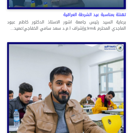
تهنئة بمناسبة عيد الشرطة العراقية
برعاية السيد رئيس جامعة اشور الاستاذ الدكتور كاظم عبود
الماجدي المحترم &lrm;وإشراف ا.م.د سعد سامي الخفاجي/عميد...