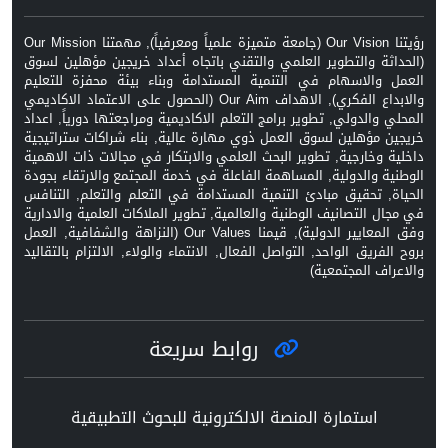
رؤيتنا Our Vision (جامعة متميزة علمياً ومعرفياً), مهمتنا Our Mission
(الحداثة والتطوير العلمي والتقني باتجاه أعداد خريجين مؤهلين لسوق
العمل والاسهام في التنمية المستدامة وبناء بيئة محفزة للتعليم
والابداع الفكري), الاهداف Our Aim (الحصول على الاعتماد الاكاديمي
المحلي والدولي, تطوير برامج التعلم الاكاديمية ومراجعتها دورياً, اعداد
خريجين مؤهلين لسوق العمل ذوي مهارة عالية, بناء شراكات ستراتيجية
داخلية وخارجية, تطوير البحث العلمي والابتكار في مجالات ذات الاهمية
الوطنية والدولية, المساهمة الفاعلة في خدمة المجتمع والارتقاء بجودة
الحياة, تحقيق مبادئ التنمية المستدامة في التعلم والتعلم, التنافس
في مجال التصانيف الوطنية والعالمية, تطوير الملاكات العلمية والادارية
وفق المعايير الدولية), قيمنا Our Values (النزاهة والشفافية, العمل
بروح الفريق الواحد, التواصل الفعال, الانتماء والولاء, الالتزام بالتقاليد
والاعراف المجتمعية)
روابط سريعة
استمارة المنصة الالكترونية للبحوث التطبيقية