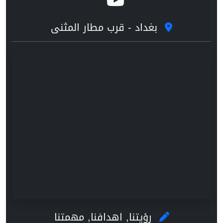
بغداد - قرب مطار المثنى
رؤيتنا, اهدافنا, مهمتنا