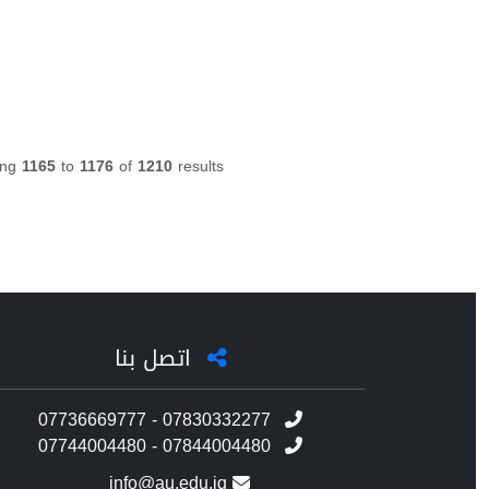
ing
1165
to
1176
of
1210
results
اتصل بنا
07736669777 - 07830332277
07744004480 - 07844004480
info@au.edu.iq