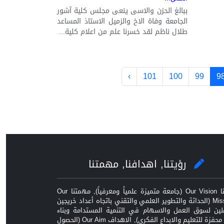
ببالغ الحزن والاسى ينعى مجلس كلية آشور
الجامعة وفاة الاخ والزميل الاستاذ المساعد
طلال ناظم لقد خسرنا علم من اعلام كلية...
›
101
100
99
9
رؤيتنا, اهدافنا, مهمتنا
رؤيتنا Our Vision (جامعة متميزة علمياً ومعرفياً), مهمتنا Our
Mission (الحداثة والتطوير العلمي والتقني باتجاه أعداد خريجين
ين لسوق العمل والاسهام في التنمية المستدامة وبناء
بيئة محفزة للتعليم والابداع الفكري), الاهداف Our Aim (الحصول