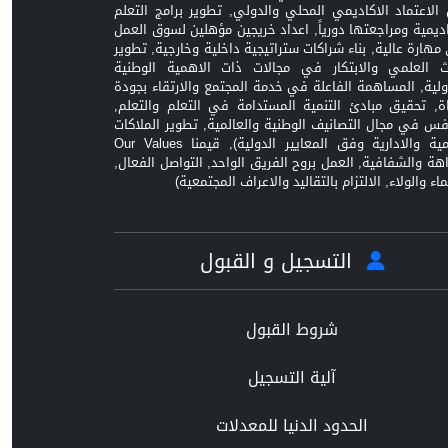
الاعتماد الاكاديمي المحلي والدولي, تطوير برامج التعلم
اديمية ومراجعتها دورياً, اعداد خريجين مؤهلين لسوق العمل
مهارة عالية, بناء شراكات ستراتيجية داخلية وخارجية, تطوير
ث العلمي والابتكار في مجالات ذات الاهمية الوطنية
ولية, المساهمة الفاعلة في خدمة المجتمع والارتقاء بجودة
اة, تحقيق مبادئ التنمية المستدامة في التعلم والتعلم,
افس في مجال التصانيف الوطنية والعالمية, تطوير الملاكات
العلمية والادارية وفق المعايير الدولية), قيمنا Our Values
زاهة والشفافية, العمل بروح الفريق الواحد, التواصل الفعال,
ماء والولاء, الالتزام بالتقاليد والاعراف المجتمعية)
التسجيل و القبول
شروط القبول
آلية التسجيل
الحدود الدنيا للمعدلات