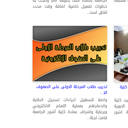
لمتابعة
الجامعة بانشاء ملف بصيغة pdf وضحت به
خطوات تفعيل خاصية اضافة وقت محدد
لغلق است...
تدريب طلاب المرحلة الاولى على الصفوف
كلية
الا...
واصلا لتسهيل اجراءات تسجيل الطلبة
يد كلية
واندماجهم بعملية التعلم الالكتروني
لابوية
وبرعاية واشراف عمادة كلية آشور الجامعة
ة اشور
قامت لجنة...