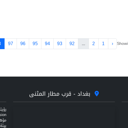
8
97
96
95
94
93
92
...
2
1
‹
Show
بغداد - قرب مطار المثنى
مؤهل