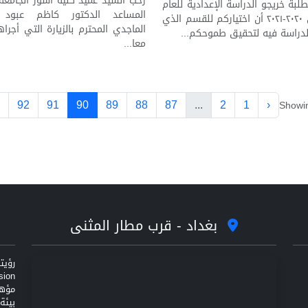
رحب السيد عميد كلية آشور الجامعة 
لطلبة خريجو الدراسة الإعدادية للعام
المساعد الدكتور كاظم عبود
الدراسي ٢٠٢٠-٢٠٢١ أن اختياركم للقسم الذي
الماجدي المحترم بالزيارة التي أجراه
لدراسة فيه لتحقيق طموحكم...
معا...
92
91
90
89
88
87
...
2
1
‹
Showi
بغداد - قرب مطار المثنى
مؤهل