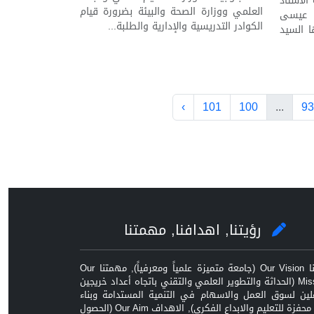
الأستاذ
العلمي ووزارة الصحة والبيئة بضرورة قيام
 عيسى
الكوادر التدريسية والإدارية والطلبة...
ا السيد
›
101
100
...
93
رؤيتنا, اهدافنا, مهمتنا
رؤيتنا Our Vision (جامعة متميزة علمياً ومعرفياً), مهمتنا Our
Mission (الحداثة والتطوير العلمي والتقني باتجاه أعداد خريجين
ين لسوق العمل والاسهام في التنمية المستدامة وبناء
بيئة محفزة للتعليم والابداع الفكري), الاهداف Our Aim (الحصول