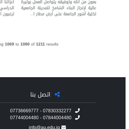
اعزائنا ا
بعون من الله وتوفيقه يتواصل العمل بوتيرة
عالية لإنجاز البناء الشامخ للمدينة الجامعية
ترغبون ا
لكلية آشور الجامعة على أرض مطار ا...
ng
1069
to
1080
of
1211
results
اتصل بنا
07736669777 - 07830332277
07744004480 - 07844004480
info@au.edu.iq