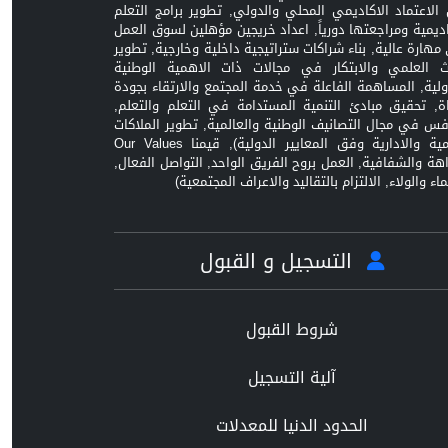
الاعتماد الاكاديمي المحلي والدولي, تطوير برامج التعلم
اديمية ومراجعتها دورياً, اعداد خريجين مؤهلين لسوق العمل
مهارة عالية, بناء شراكات ستراتيجية داخلية وخارجية, تطوير
ث العلمي والابتكار في مجالات ذات الاهمية الوطنية
ولية, المساهمة الفاعلة في خدمة المجتمع والارتقاء بجودة
اة, تحقيق مبادئ التنمية المستدامة في التعلم والتعلم,
افس في مجال التصانيف الوطنية والعالمية, تطوير الملاكات
العلمية والادارية وفق المعايير الدولية), قيمنا Our Values
زاهة والشفافية, العمل بروح الفريق الواحد, التواصل الفعال,
ماء والولاء, الالتزام بالتقاليد والاعراف المجتمعية)
التسجيل و القبول
شروط القبول
آلية التسجيل
الحدود الدنيا للمعدلات