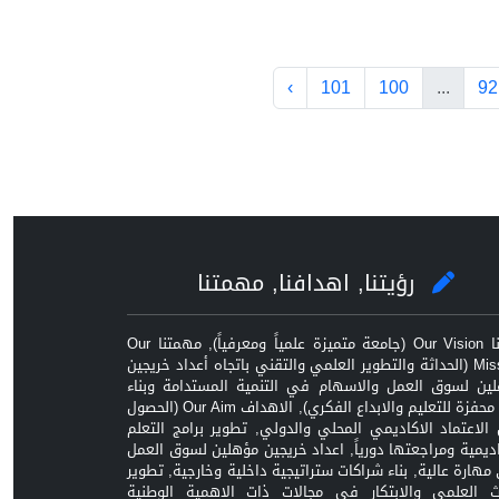
›
101
100
...
92
رؤيتنا, اهدافنا, مهمتنا
رؤيتنا Our Vision (جامعة متميزة علمياً ومعرفياً), مهمتنا Our
Mission (الحداثة والتطوير العلمي والتقني باتجاه أعداد خريجين
ين لسوق العمل والاسهام في التنمية المستدامة وبناء
بيئة محفزة للتعليم والابداع الفكري), الاهداف Our Aim (الحصول
الاعتماد الاكاديمي المحلي والدولي, تطوير برامج التعلم
اديمية ومراجعتها دورياً, اعداد خريجين مؤهلين لسوق العمل
مهارة عالية, بناء شراكات ستراتيجية داخلية وخارجية, تطوير
ث العلمي والابتكار في مجالات ذات الاهمية الوطنية