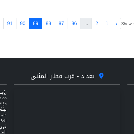
91
90
89
88
87
86
...
2
1
‹
Showi
بغداد - قرب مطار المثنى
مؤهل
على 
الاك
ذوي 
البح