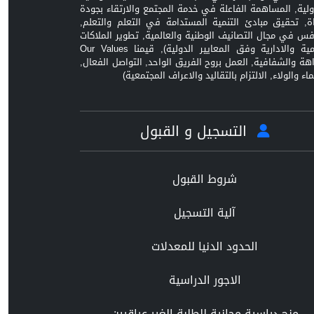
ولية, المساهمة الفاعلة في خدمة المجتمع والارتقاء بجودة
اة, تحقيق مبادئ التنمية المستدامة في التعلم والتعلم,
افس في مجال التصانيف الوطنية والعالمية, تطوير الملاكات
العلمية والادارية وفق المعايير الدولية), قيمنا Our Values
زاهة والشفافية, العمل بروح الفريق الواحد, التواصل الفعال,
ماء والولاء, الالتزام بالتقاليد والاعراف المجتمعية)
التسجيل و القبول
شروط القبول
آلية التسجيل
الحدود الدنيا للمعدلات
الاجور الدراسية
منح دراسية مجانية للطلبة الغير عراقيين