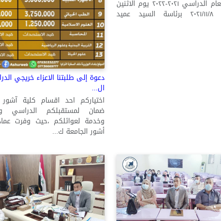
الثانية للعام الدراسي ٢٠٢١-٢٠٢٢ يوم الاثنين
الموافق ٢٠٢١/١١/٨ برئاسة السيد عميد
دعوة إلى طلبتنا الاعزاء خريجي الدر
ال...
اختياركم احد اقسام كلية آشور ا
ضمان لمستقبلكم الدراسي وا
وخدمة لعوائلكم ،حيث وفرت عماد
أشور الجامعة ك...