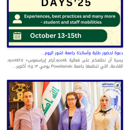
دعوة لحضور طلبة وأساتذة جامعة اشور اليوم...
يسرنا أن نطلعكم على فعالية &quot;أيام إيراسموس+ ٢٥&quot;
القادمة، التي تنظمها جامعة Powiślański يومي ١٣ و١٤ أكتوبر....