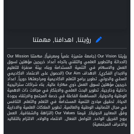
رؤيتنا, اهدافنا, مهمتنا
رؤيتنا Our Vision (جامعة متميزة علمياً ومعرفياً), مهمتنا Our Mission
(الحداثة والتطوير العلمي والتقني باتجاه أعداد خريجين مؤهلين لسوق
العمل والاسهام في التنمية المستدامة وبناء بيئة محفزة للتعليم
والابداع الفكري), الاهداف Our Aim (الحصول على الاعتماد الاكاديمي
المحلي والدولي, تطوير برامج التعلم الاكاديمية ومراجعتها دورياً, اعداد
خريجين مؤهلين لسوق العمل ذوي مهارة عالية, بناء شراكات ستراتيجية
داخلية وخارجية, تطوير البحث العلمي والابتكار في مجالات ذات الاهمية
الوطنية والدولية, المساهمة الفاعلة في خدمة المجتمع والارتقاء بجودة
الحياة, تحقيق مبادئ التنمية المستدامة في التعلم والتعلم, التنافس
في مجال التصانيف الوطنية والعالمية, تطوير الملاكات العلمية والادارية
وفق المعايير الدولية), قيمنا Our Values (النزاهة والشفافية, العمل
بروح الفريق الواحد, التواصل الفعال, الانتماء والولاء, الالتزام بالتقاليد
والاعراف المجتمعية)