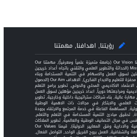
رؤيتنا, اهدافنا, مهمتنا
رؤيتنا Our Vision (جامعة متميزة علمياً ومعرفياً), مهمتنا Our
Mission (الحداثة والتطوير العلمي والتقني باتجاه أعداد خريجين
ين لسوق العمل والاسهام في التنمية المستدامة وبناء
بيئة محفزة للتعليم والابداع الفكري), الاهداف Our Aim (الحصول
الاعتماد الاكاديمي المحلي والدولي, تطوير برامج التعلم
اديمية ومراجعتها دورياً, اعداد خريجين مؤهلين لسوق العمل
مهارة عالية, بناء شراكات ستراتيجية داخلية وخارجية, تطوير
ث العلمي والابتكار في مجالات ذات الاهمية الوطنية
ولية, المساهمة الفاعلة في خدمة المجتمع والارتقاء بجودة
اة, تحقيق مبادئ التنمية المستدامة في التعلم والتعلم,
افس في مجال التصانيف الوطنية والعالمية, تطوير الملاكات
العلمية والادارية وفق المعايير الدولية), قيمنا Our Values
زاهة والشفافية, العمل بروح الفريق الواحد, التواصل الفعال,