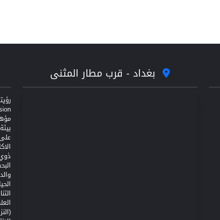
بغداد - قرب مطار المثنى
مؤهل
على 
الاك
ذوي 
البح
والد
الحي
التن
(الن