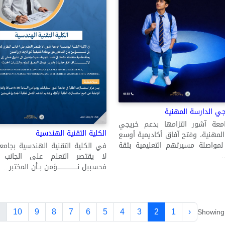
ي الدارسة المهنية
معة آشور التزامها بدعم خريجي
الكلية التقنية الهندسية
المهنية، وفتح آفاق أكاديمية أوسع
لمواصلة مسيرتهم التعليمية بثقة
في الكلية التقنية الهندسية بجامع
.
لا يقتصر التعلم على الجانب 
فحسببل نــــــــــــــــــــؤمن بــأن المختبر...
.
10
9
8
7
6
5
4
3
2
1
‹
Showin