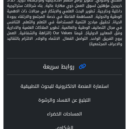
المحلي والدولي, تطوير برامج التعلم الاكاديمية ومراجعتها دورياً, اعداد
خريجين مؤهلين لسوق العمل ذوي مهارة عالية, بناء شراكات ستراتيجية
داخلية وخارجية, تطوير البحث العلمي والابتكار في مجالات ذات الاهمية
الوطنية والدولية, المساهمة الفاعلة في خدمة المجتمع والارتقاء بجودة
الحياة, تحقيق مبادئ التنمية المستدامة في التعلم والتعلم, التنافس
في مجال التصانيف الوطنية والعالمية, تطوير الملاكات العلمية والادارية
وفق المعايير الدولية), قيمنا Our Values (النزاهة والشفافية, العمل
بروح الفريق الواحد, التواصل الفعال, الانتماء والولاء, الالتزام بالتقاليد
والاعراف المجتمعية)
روابط سريعة
استمارة المنصة الالكترونية للبحوث التطبيقية
التبليغ عن الفساد والرشوة
المساحات الخضراء
الشكاوي