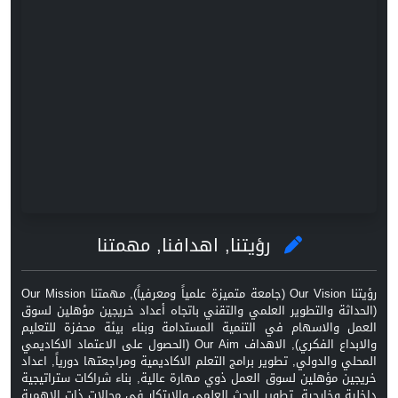
رؤيتنا, اهدافنا, مهمتنا
رؤيتنا Our Vision (جامعة متميزة علمياً ومعرفياً), مهمتنا Our Mission
(الحداثة والتطوير العلمي والتقني باتجاه أعداد خريجين مؤهلين لسوق
العمل والاسهام في التنمية المستدامة وبناء بيئة محفزة للتعليم
والابداع الفكري), الاهداف Our Aim (الحصول على الاعتماد الاكاديمي
المحلي والدولي, تطوير برامج التعلم الاكاديمية ومراجعتها دورياً, اعداد
خريجين مؤهلين لسوق العمل ذوي مهارة عالية, بناء شراكات ستراتيجية
داخلية وخارجية, تطوير البحث العلمي والابتكار في مجالات ذات الاهمية