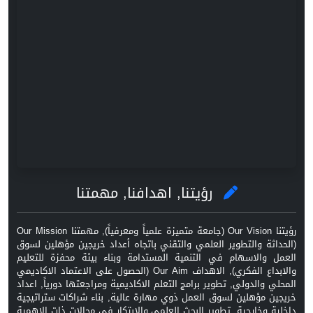
رؤيتنا, اهدافنا, مهمتنا
رؤيتنا Our Vision (جامعة متميزة علمياً ومعرفياً), مهمتنا Our Mission
(الحداثة والتطوير العلمي والتقني باتجاه أعداد خريجين مؤهلين لسوق
العمل والاسهام في التنمية المستدامة وبناء بيئة محفزة للتعليم
والابداع الفكري), الاهداف Our Aim (الحصول على الاعتماد الاكاديمي
المحلي والدولي, تطوير برامج التعلم الاكاديمية ومراجعتها دورياً, اعداد
خريجين مؤهلين لسوق العمل ذوي مهارة عالية, بناء شراكات ستراتيجية
داخلية وخارجية, تطوير البحث العلمي والابتكار في مجالات ذات الاهمية