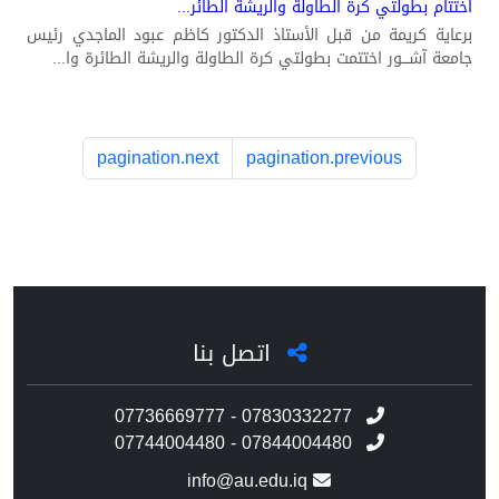
اختتام بطولتي كرة الطاولة والريشة الطائر...
برعاية كريمة من قبل الأستاذ الدكتور كاظم عبود الماجدي رئيس
جامعة آشـــور اختتمت بطولتي كرة الطاولة والريشة الطائرة وا...
pagination.next
pagination.previous
اتصل بنا
07736669777 - 07830332277
07744004480 - 07844004480
info@au.edu.iq