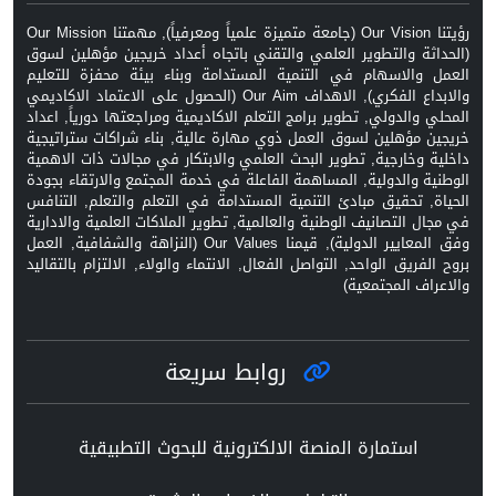
رؤيتنا Our Vision (جامعة متميزة علمياً ومعرفياً), مهمتنا Our Mission
(الحداثة والتطوير العلمي والتقني باتجاه أعداد خريجين مؤهلين لسوق
العمل والاسهام في التنمية المستدامة وبناء بيئة محفزة للتعليم
والابداع الفكري), الاهداف Our Aim (الحصول على الاعتماد الاكاديمي
المحلي والدولي, تطوير برامج التعلم الاكاديمية ومراجعتها دورياً, اعداد
خريجين مؤهلين لسوق العمل ذوي مهارة عالية, بناء شراكات ستراتيجية
داخلية وخارجية, تطوير البحث العلمي والابتكار في مجالات ذات الاهمية
الوطنية والدولية, المساهمة الفاعلة في خدمة المجتمع والارتقاء بجودة
الحياة, تحقيق مبادئ التنمية المستدامة في التعلم والتعلم, التنافس
في مجال التصانيف الوطنية والعالمية, تطوير الملاكات العلمية والادارية
وفق المعايير الدولية), قيمنا Our Values (النزاهة والشفافية, العمل
بروح الفريق الواحد, التواصل الفعال, الانتماء والولاء, الالتزام بالتقاليد
والاعراف المجتمعية)
روابط سريعة
استمارة المنصة الالكترونية للبحوث التطبيقية