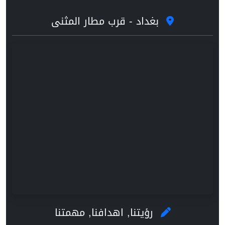
بغداد - قرب مطار المثنى
رؤيتنا, اهدافنا, مهمتنا