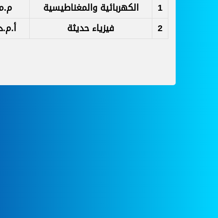
1
الكهربائية والمغناطيسية
م.م
2
فيزياء حديثة
أ.م.