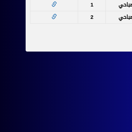
باحي
1
باحي
2