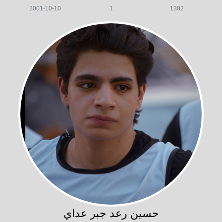
2001-10-10
1
1382
حسين رعد جبر عداي