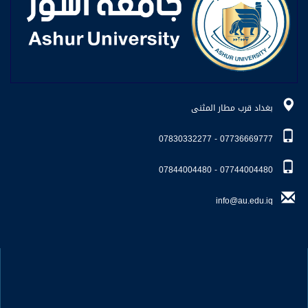
بغداد قرب مطار المثنى
07736669777 - 07830332277
07744004480 - 07844004480
info@au.edu.iq